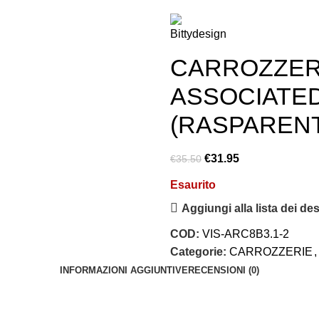
CARROZZERI
ASSOCIATED
(RASPARENT
€
31.95
€
35.50
Esaurito
Aggiungi alla lista dei des
COD:
VIS-ARC8B3.1-2
Categorie:
CARROZZERIE
,
INFORMAZIONI AGGIUNTIVE
RECENSIONI (0)