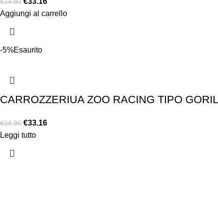
€
33.16
€
34.90
Aggiungi al carrello
-5%
Esaurito
CARROZZERIUA ZOO RACING TIPO GORIL
€
33.16
€
34.90
Leggi tutto
Chi siamo
Chi siamo