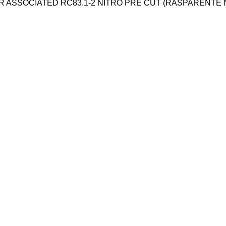
 PER ASSOCIATED RC83.1-2 NITRO PRE CUT (RASPARENTE 