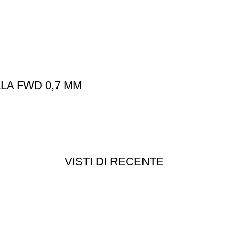
LA FWD 0,7 MM
VISTI DI RECENTE
Customer service
Punti vendita
edizioni
Esplosi