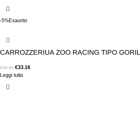
-5%
Esaurito
CARROZZERIUA ZOO RACING TIPO GORIL
€
33.16
€
34.90
Leggi tutto
Chi siamo
Chi siamo
Consegna e sp