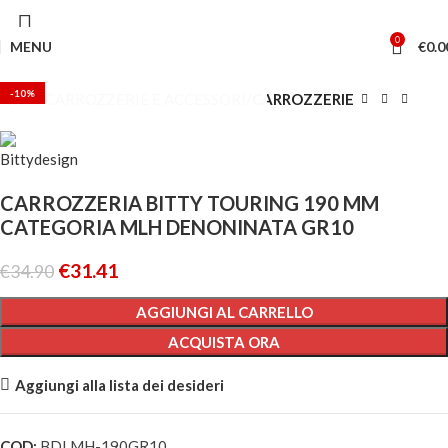
0
MENU
€
0.0
-10%
Home
CARROZZERIE E ACCESSORI
CARROZZERIE
CARROZZERIA BITTY TOURING 190 MM
CATEGORIA MLH DENONINATA GR10
Seleziona la categoria
€
31.41
€
34.90
AGGIUNGI AL CARRELLO
ACQUISTA ORA
Aggiungi alla lista dei desideri
COD:
BDLMH-190GR10