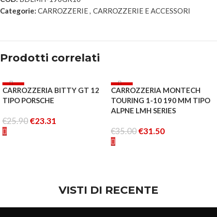
Categorie:
CARROZZERIE
,
CARROZZERIE E ACCESSORI
Prodotti correlati
-10%
-10%
CARROZZERIA BITTY GT 12
CARROZZERIA MONTECH
ESAURITO
ESAURITO
TIPO PORSCHE
TOURING 1-10 190 MM TIPO
ALPNE LMH SERIES
€
25.90
€
23.31
€
35.00
€
31.50
LEGGI TUTTO
LEGGI TUTTO
VISTI DI RECENTE