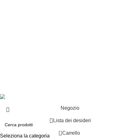
Punti vendita
Esplosi
Contattaci
Resi
EXTRA
Brand
Offerte speciali
Copyright ©2025 B-Racing email
info@b-racing.it
Tel.
0584396052
- P.I 01705940466 - Webdesign
Gargano Adv
Negozio
Lista dei desideri
0
Carrello
Seleziona la categoria