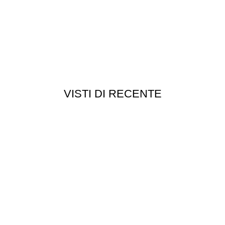
VISTI DI RECENTE
Chi siamo
Chi siamo
Consegna e spedizioni
Privacy e cookie
Customer service