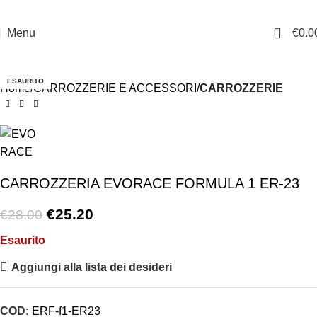
0
Menu
€
0.0
-10%
ESAURITO
Home
CARROZZERIE E ACCESSORI
CARROZZERIE
CARROZZERIA EVORACE FORMULA 1 ER-23
€
25.20
€
28.00
Esaurito
Aggiungi alla lista dei desideri
COD:
ERF-f1-ER23