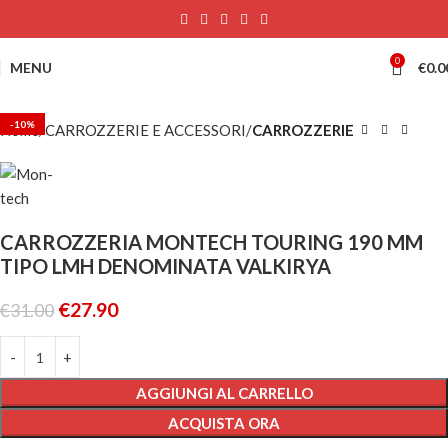
0
MENU
€
0.0
-10%
Home
CARROZZERIE E ACCESSORI
CARROZZERIE
CARROZZERIA MONTECH TOURING 190 MM
TIPO LMH DENOMINATA VALKIRYA
€
27.90
€
31.00
AGGIUNGI AL CARRELLO
ACQUISTA ORA