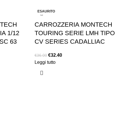
-10%
ESAURITO
NTECH
CARROZZERIA MONTECH
A 1/12
TOURING SERIE LMH TIPO
SC 63
CV SERIES CADALLIAC
€
32.40
€
36.00
Leggi tutto
EXTRA
Brand
Offerte speciali