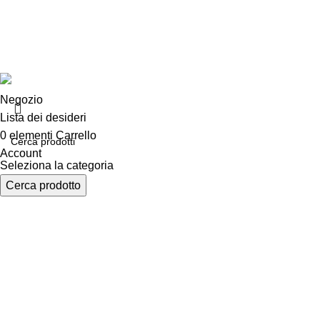
Privacy e cook
Copyright ©2025 B-Racing email
info@b-racing.it
Tel.
0584396
Negozio
Lista dei desideri
0
elementi
Carrello
Account
Seleziona la categoria
Cerca prodotto