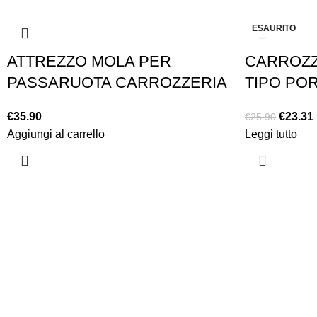
-10%
ESAURITO
ATTREZZO MOLA PER
CARROZZE
PASSARUOTA CARROZZERIA
TIPO PO
€
35.90
€
23.31
€
25.90
Aggiungi al carrello
Leggi tutto
Chi siamo
Chi siamo
Consegna e sp