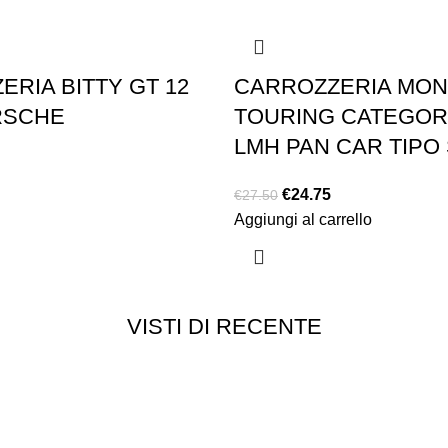
-10%
RIA BITTY GT 12
CARROZZERIA MO
RSCHE
TOURING CATEGORI
LMH PAN CAR TIPO 
€
24.75
€
27.50
Aggiungi al carrello
VISTI DI RECENTE
Customer service
Punti vendita
edizioni
Esplosi