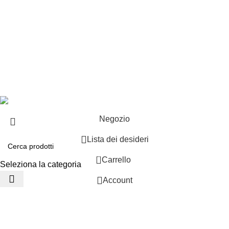
EXTRA
Brand
Offerte speciali
Copyright ©2025 B-Racing email
info@b-racing.it
Tel.
0584396052
- P.I 01705940466 - Webdesign
Gargano Adv
Negozio
Lista dei desideri
0
Carrello
Seleziona la categoria
Account