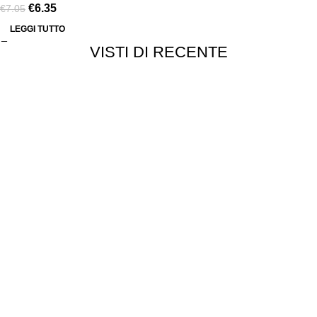
€
6.35
€
7.05
LEGGI TUTTO
VISTI DI RECENTE
Chi siamo
Chi siamo
Consegna e spedizioni
Privacy e cookie
Customer service
Punti vendita
Esplosi
Contattaci
Resi