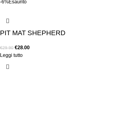
-6%
Esaurito
PIT MAT SHEPHERD
€
28.00
€
29.90
Leggi tutto
Chi siamo
Chi siamo
Consegna e sp
Privacy e cook
Copyright ©2025 B-Racing email
info@b-racing.it
Tel.
0584396