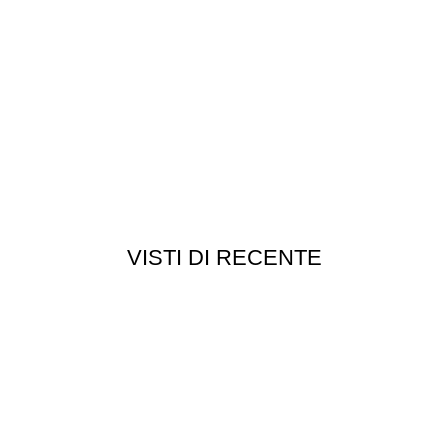
VISTI DI RECENTE
Customer service
Punti vendita
edizioni
Esplosi
ie
Contattaci
Resi
052
- P.I 01705940466 - Webdesign
Gargano Adv