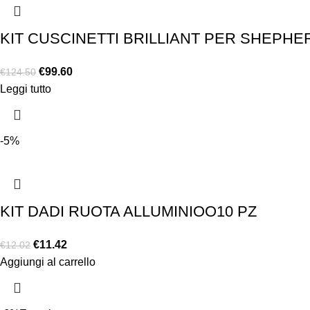
KIT CUSCINETTI BRILLIANT PER SHEPHE
€
99.60
€
124.50
Leggi tutto
-5%
KIT DADI RUOTA ALLUMINIOO10 PZ
€
11.42
€
12.02
Aggiungi al carrello