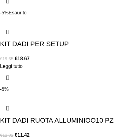
-5%
Esaurito
KIT DADI PER SETUP
€
18.67
€
19.65
Leggi tutto
-5%
KIT DADI RUOTA ALLUMINIOO10 PZ
€
11.42
€
12.02