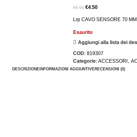
€
4.50
€
5.00
Lrp CAVO SENSORE 70 MM
Esaurito
Aggiungi alla lista dei des
COD:
819307
Categorie:
ACCESSORI
,
A
DESCRIZIONE
INFORMAZIONI AGGIUNTIVE
RECENSIONI (0)