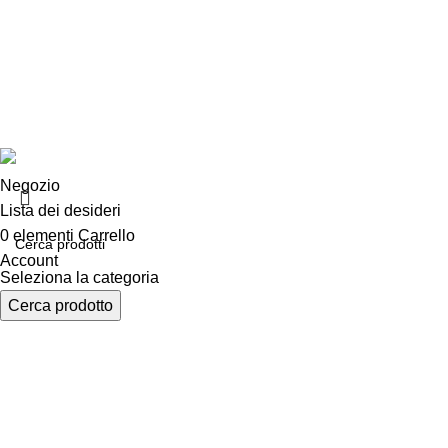
Chi siamo
Consegna e sp
Privacy e cook
Copyright ©2025 B-Racing email
info@b-racing.it
Tel.
0584396
Negozio
Lista dei desideri
0
elementi
Carrello
Account
Seleziona la categoria
Cerca prodotto