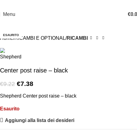
Menu
€
0.
-20%
ESAURITO
Home
RICAMBI E OPTIONAL
RICAMBI
Center post raise – black
€
7.38
€
9.22
Shepherd Center post raise – black
Esaurito
Aggiungi alla lista dei desideri