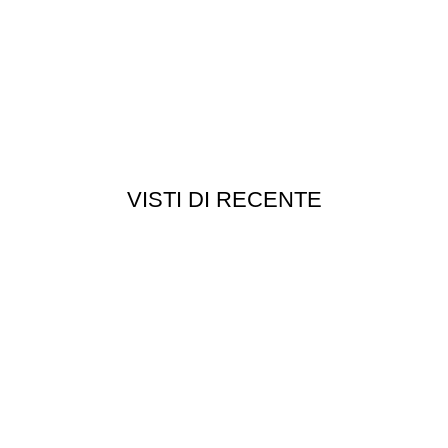
VISTI DI RECENTE
Chi siamo
Chi siamo
Consegna e spedizioni
Privacy e cookie