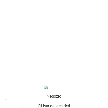
Customer service
Punti vendita
Esplosi
Contattaci
Resi
EXTRA
Brand
Offerte speciali
Copyright ©2025 B-Racing email
info@b-racing.it
Tel.
0584396052
- P.I 01705940466 - Webdesign
Gargano Adv
Negozio
Lista dei desideri