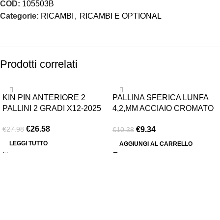
COD:
105503B
Categorie:
RICAMBI
,
RICAMBI E OPTIONAL
Prodotti correlati
-5%
-10%
KIN PIN ANTERIORE 2
PALLINA SFERICA LUNFA
ESAURITO
PALLINI 2 GRADI X12-2025
4,2,MM ACCIAIO CROMATO
X 12
€
26.58
€
9.34
€
27.98
€
10.38
LEGGI TUTTO
AGGIUNGI AL CARRELLO