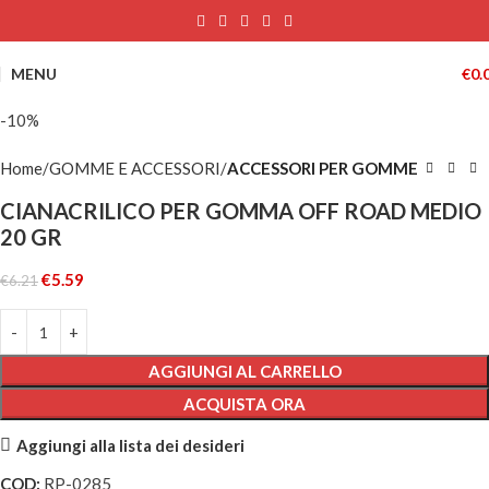
MENU
€
0.
-10%
Home
GOMME E ACCESSORI
ACCESSORI PER GOMME
CIANACRILICO PER GOMMA OFF ROAD MEDIO
20 GR
€
5.59
€
6.21
AGGIUNGI AL CARRELLO
ACQUISTA ORA
Aggiungi alla lista dei desideri
COD:
RP-0285