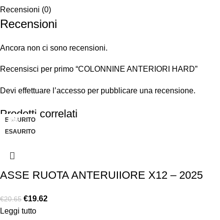
Recensioni (0)
Recensioni
Ancora non ci sono recensioni.
Recensisci per primo “COLONNINE ANTERIORI HARD”
Devi
effettuare l’accesso
per pubblicare una recensione.
Prodotti correlati
ESAURITO
-10%
-5%
-5%
-5%
-5%
-5%
-5%
ESAURITO
ESAURITO
ESAURITO
ESAURITO
ESAURITO
ASSE RUOTA ANTERUIIORE X12 – 2025
€
19.62
€
20.65
Leggi tutto