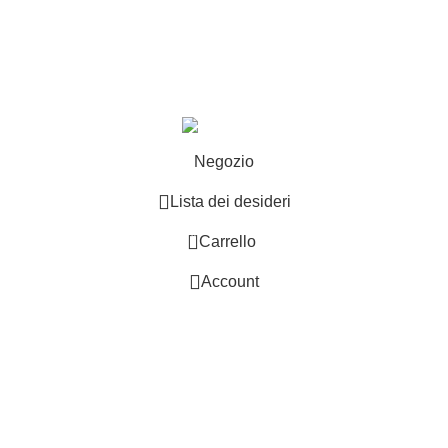
edizioni
Esplosi
ie
Contattaci
Resi
ng email
info@b-racing.it
Tel.
0584396052
- P.I 01705940466 -
Negozio
Lista dei desideri
0
Carrello
Account