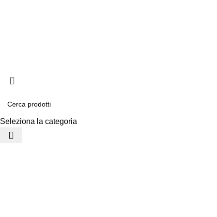
Consegna e sp
Privacy e cook
Copyright ©2025 B-Raci
Seleziona la categoria