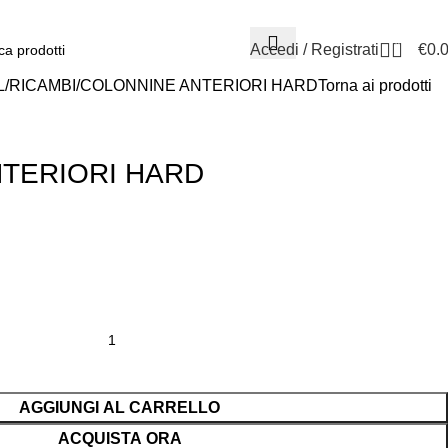
0584.3960
0
Accedi / Registrati
€
0.
L
RICAMBI
COLONNINE ANTERIORI HARD
Torna ai prodotti
TERIORI HARD
AGGIUNGI AL CARRELLO
ACQUISTA ORA