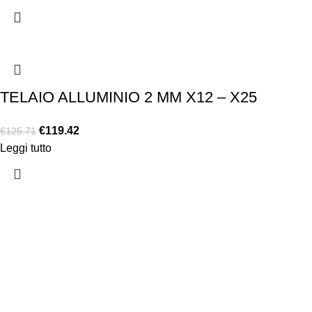
TELAIO ALLUMINIO 2 MM X12 – X25
€
119.42
€
125.71
Leggi tutto
Chi siamo
Chi siamo