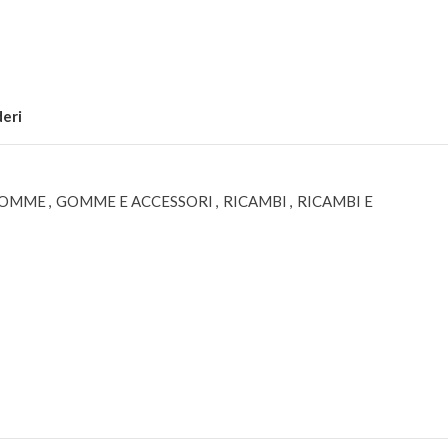
deri
GOMME
,
GOMME E ACCESSORI
,
RICAMBI
,
RICAMBI E
L
CARROZZERIE E
GOMME E ACCESSORI
ACCESSORI
GOMME
ACCESSORI
ACCESSORI PER
RM
ALETTONI
GOMME
RI
CARROZZERIE
ABBIGLIAMENTO
COLORI
ACCESSORI
CHIMICI
BORSE
ADDITIVI
IME