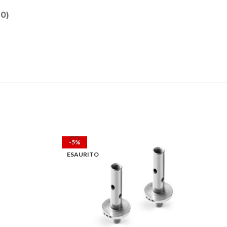
CORONE
COLLE
PIGNONI
0)
OLII
CUSCINETTI
PULIZIA
UTENSILI
P
W
T
MICS
NG
-5%
ESAURITO