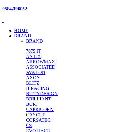
0584.396052
HOME
BRAND
BRAND
7075.IT
ANTIX
ARROWMAX
ASSOCIATED
AVALON
AXON
BLITZ
B-RACING
BITTYDESIGN
BRILLIANT
BURI
CAPRICORN
CAYOTE
CORSATEC
CS
EVO RACE