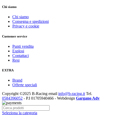
Chi siamo
Chi siamo
Consegna e spedizioni
Privacy e cookie
Customer service
Punti vendita
Esplosi
Contattaci
Resi
EXTRA
Brand
Offerte speciali
Copyright ©2025 B-Racing email
info@b-racing.it
Tel.
0584396052
- P.I 01705940466 - Webdesign
Gargano Adv
Seleziona la categoria