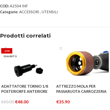
COD:
A2504 INF
Categorie:
ACCESSORI
,
UTENSILI
Prodotti correlati
-20%
ESAURITO
ADATTATORE TORNIO 1/8
ATTREZZO MOLA PER
POSTERIORFE ANTERIORE
PASSARUOTA CARROZZERIA
€
60.00
€
48.00
€
35.90
LEGGI TUTTO
AGGIUNGI AL CARRELLO