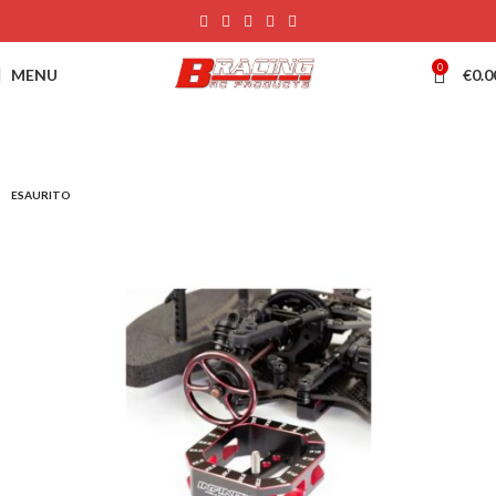
0
MENU
€
0.0
ESAURITO