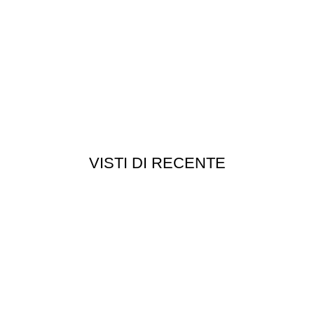
VISTI DI RECENTE
Chi siamo
Chi siamo
Consegna e spedizioni
Privacy e cookie