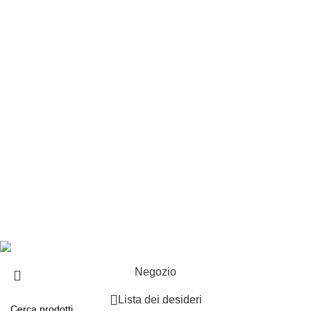
Customer service
Punti vendita
Esplosi
Contattaci
Resi
EXTRA
Brand
Offerte speciali
Copyright ©2025 B-Racing email
info@b-racing.it
Tel.
0584396052
- P.I 01705940466 - Webdesign
Gargano Adv
Negozio
Lista dei desideri