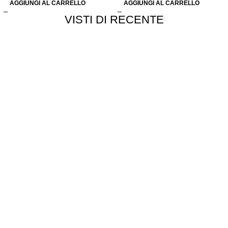
AGGIUNGI AL CARRELLO
AGGIUNGI AL CARRELLO
VISTI DI RECENTE
Chi siamo
Chi siamo
Consegna e spedizioni
Privacy e cookie
Customer service
Punti vendita
Esplosi
Contattaci
Resi