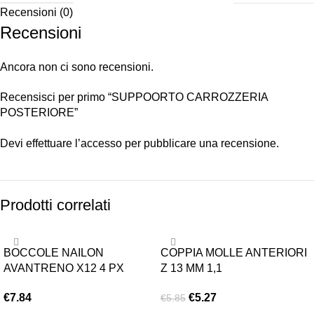
Recensioni (0)
Recensioni
Ancora non ci sono recensioni.
Recensisci per primo “SUPPOORTO CARROZZERIA
POSTERIORE”
Devi
effettuare l’accesso
per pubblicare una recensione.
Prodotti correlati
-10%
BOCCOLE NAILON
COPPIA MOLLE ANTERIORI
AVANTRENO X12 4 PX
Z 13 MM 1,1
€
7.84
€
5.27
€
5.85