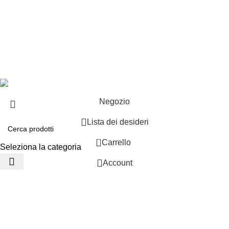
EXTRA
Brand
Offerte speciali
Copyright ©2025 B-Racing email
info@b-racing.it
Tel.
0584396052
- P.I 01705940466 - Webdesign
Gargano Adv
Negozio
Lista dei desideri
0
Carrello
Seleziona la categoria
Account