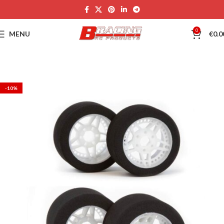
0
MENU
€
0.0
-10%