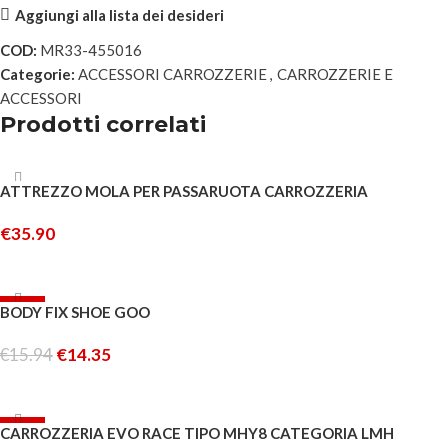
Aggiungi alla lista dei desideri
COD:
MR33-455016
Categorie:
ACCESSORI CARROZZERIE
,
CARROZZERIE E
ACCESSORI
Prodotti correlati
ATTREZZO MOLA PER PASSARUOTA CARROZZERIA
€
35.90
AGGIUNGI AL CARRELLO
-10%
BODY FIX SHOE GOO
ESAURITO
€
15.94
€
14.35
LEGGI TUTTO
-10%
CARROZZERIA EVO RACE TIPO MHY8 CATEGORIA LMH