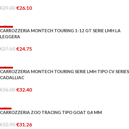
ESAURITO
€
29.00
€
26.10
LEGGI TUTTO
-10%
CARROZZERIA MONTECH TOURING 1-12 GT SERIE LMH LA
LEGGERA
€
27.50
€
24.75
AGGIUNGI AL CARRELLO
-10%
CARROZZERIA MONTECH TOURING SERIE LMH TIPO CV SERIES
ESAURITO
CADALLIAC
€
36.00
€
32.40
LEGGI TUTTO
-5%
CARROZZERIA ZOO TRACING TIPO GOAT 0,4 MM
ESAURITO
€
32.90
€
31.26