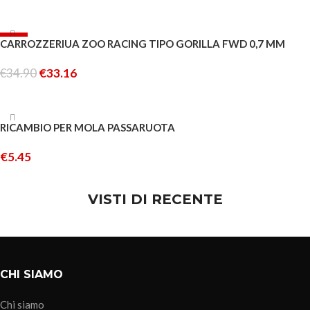
LEGGI TUTTO
-5%
CARROZZERIUA ZOO RACING TIPO GORILLA FWD 0,7 MM
ESAURITO
€
34.90
€
33.16
LEGGI TUTTO
ESAURITO
RICAMBIO PER MOLA PASSARUOTA
€
5.45
LEGGI TUTTO
VISTI DI RECENTE
CHI SIAMO
Chi siamo