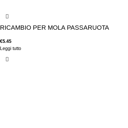
RICAMBIO PER MOLA PASSARUOTA
€
5.45
Leggi tutto
Chi siamo
Chi siamo
Consegna e sp
Privacy e cook
Copyright ©2025 B-Racing email
info@b-racing.it
Tel.
0584396