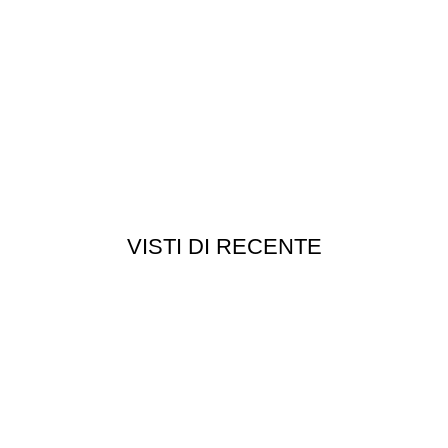
VISTI DI RECENTE
Customer service
Punti vendita
edizioni
Esplosi
ie
Contattaci
Resi
052
- P.I 01705940466 - Webdesign
Gargano Adv