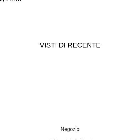
VISTI DI RECENTE
Customer service
Punti vendita
edizioni
Esplosi
ie
Contattaci
Resi
052
- P.I 01705940466 - Webdesign
Gargano Adv
Negozio