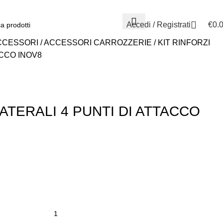
0584.3960
Accedi / Registrati
€
0.
CCESSORI
ACCESSORI CARROZZERIE
KIT RINFORZI
ACCO INOV8
LATERALI 4 PUNTI DI ATTACCO