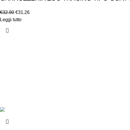
€
32.90
€
31.26
Leggi tutto
Chi siamo
Chi siamo
Consegna e sp
Privacy e cook
Copyright ©2025 B-Racing email
info@b-racing.it
Tel.
0584396