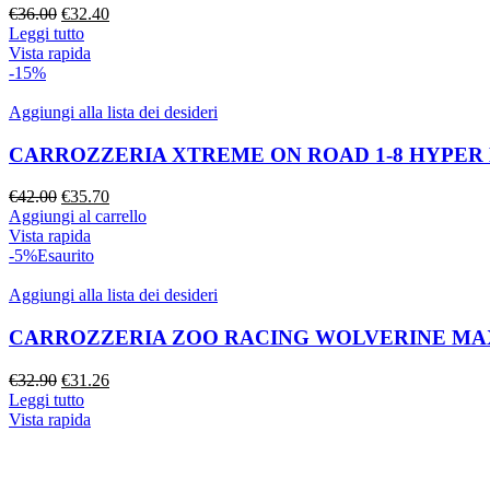
€
36.00
€
32.40
Leggi tutto
Vista rapida
-15%
Aggiungi alla lista dei desideri
CARROZZERIA XTREME ON ROAD 1-8 HYPER 
€
42.00
€
35.70
Aggiungi al carrello
Vista rapida
-5%
Esaurito
Aggiungi alla lista dei desideri
CARROZZERIA ZOO RACING WOLVERINE MAX
€
32.90
€
31.26
Leggi tutto
Vista rapida