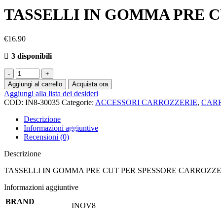
CHIMICI
TASSELLI IN GOMMA PRE C
ADDITIVI
COLLE
OLII
€
16.90
PULIZIA
3 disponibili
GOMME E ACCESSORI
GOMME
Aggiungi al carrello
Acquista ora
ACCESSORI PER GOMME
Aggiungi alla lista dei desideri
COD:
IN8-30035
Categorie:
ACCESSORI CARROZZERIE
,
CARR
ABBIGLIAMENTO
Descrizione
ACCESSORI
Informazioni aggiuntive
BORSE
Recensioni (0)
CORONE
PIGNONI
Descrizione
CUSCINETTI
UTENSILI
TASSELLI IN GOMMA PRE CUT PER SPESSORE CARROZZE
Informazioni aggiuntive
BRAND
INOV8