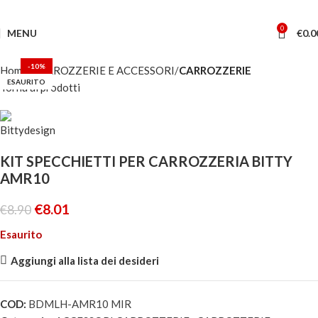
0
MENU
€
0.0
-10%
Home
CARROZZERIE E ACCESSORI
CARROZZERIE
ESAURITO
Torna ai prodotti
KIT SPECCHIETTI PER CARROZZERIA BITTY
AMR10
€
8.01
€
8.90
Esaurito
Aggiungi alla lista dei desideri
COD:
BDMLH-AMR10 MIR