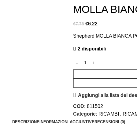
MOLLA BIANC
€
6.22
€
7.78
Shepherd MOLLA BIANCA PO
2 disponibili
Aggiungi alla lista dei des
COD:
811502
Categorie:
RICAMBI
,
RICAM
DESCRIZIONE
INFORMAZIONI AGGIUNTIVE
RECENSIONI (0)