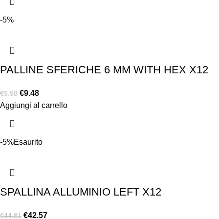
-5%
PALLINE SFERICHE 6 MM WITH HEX X12
€
9.48
€
9.98
Aggiungi al carrello
-5%
Esaurito
SPALLINA ALLUMINIO LEFT X12
€
42.57
€
44.81