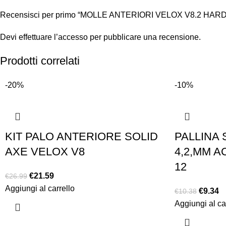
Recensisci per primo “MOLLE ANTERIORI VELOX V8.2 HARD (
Devi
effettuare l’accesso
per pubblicare una recensione.
Prodotti correlati
-20%
-10%
KIT PALO ANTERIORE SOLID
PALLINA 
AXE VELOX V8
4,2,MM A
12
€
21.59
€
26.99
Aggiungi al carrello
€
9.34
€
10.38
Aggiungi al ca