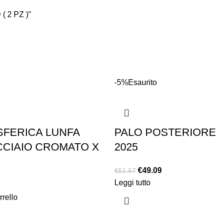
 2 PZ )”
-5%
Esaurito
SFERICA LUNFA
PALO POSTERIORE 
CCIAIO CROMATO X
2025
€
49.09
€
51.67
Leggi tutto
rrello