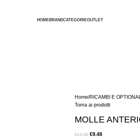
HOME
BRAND
CATEGORIE
OUTLET
Home
RICAMBI E OPTIONA
Torna ai prodotti
MOLLE ANTERIO
€
9.48
€
11.85