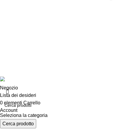
Chi siamo
Chi siamo
Consegna e sp
Privacy e cook
Copyright ©2025 B-Racing email
info@b-racing.it
Tel.
0584396
Negozio
Lista dei desideri
0
elementi
Carrello
Account
Seleziona la categoria
Cerca prodotto