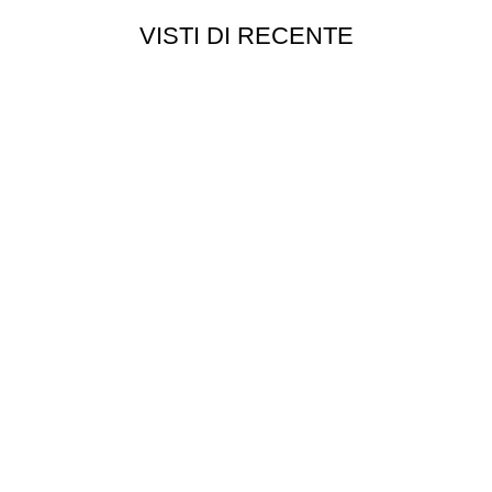
VISTI DI RECENTE
Customer service
Punti vendita
edizioni
Esplosi
ie
Contattaci
Resi
052
- P.I 01705940466 - Webdesign
Gargano Adv