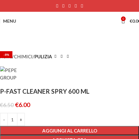
0
MENU
€
0.0
-8%
Home
CHIMICI
PULIZIA
P-FAST CLEANER SPRY 600 ML
€
6.00
€
6.50
AGGIUNGI AL CARRELLO