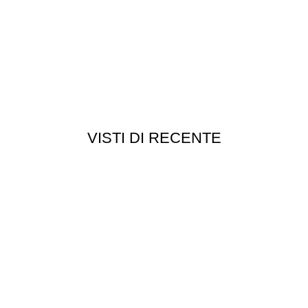
VISTI DI RECENTE
Chi siamo
Chi siamo
Consegna e spedizioni
Privacy e cookie