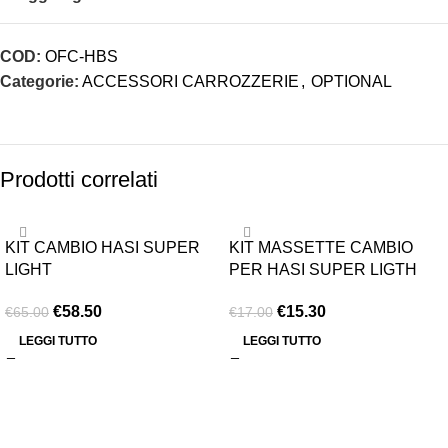
COD:
OFC-HBS
Categorie:
ACCESSORI CARROZZERIE
,
OPTIONAL
Prodotti correlati
-10%
-10%
KIT CAMBIO HASI SUPER
KIT MASSETTE CAMBIO
ESAURITO
ESAURITO
LIGHT
PER HASI SUPER LIGTH
€
58.50
€
15.30
€
65.00
€
17.00
LEGGI TUTTO
LEGGI TUTTO