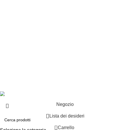
Customer service
Punti vendita
Esplosi
Contattaci
Resi
EXTRA
Brand
Offerte speciali
Copyright ©2025 B-Racing email
info@b-racing.it
Tel.
0584396052
- P.I 01705940466 - Webdesign
Gargano Adv
Negozio
Lista dei desideri
0
Carrello