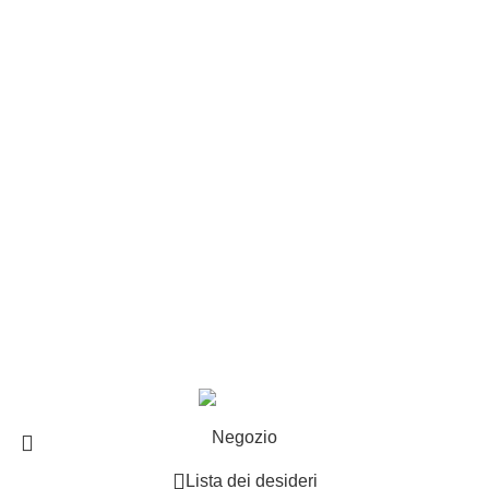
Customer service
Punti vendita
Esplosi
Contattaci
Resi
EXTRA
Brand
Offerte speciali
Copyright ©2025 B-Racing email
info@b-racing.it
Tel.
0584396052
- P.I 01705940466 - Webdesign
Gargano Adv
Negozio
Lista dei desideri