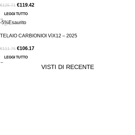
€
119.42
€
125.71
LEGGI TUTTO
-5%
Esaurito
TELAIO CARBIONIOI VìX12 – 2025
€
106.17
€
111.76
LEGGI TUTTO
VISTI DI RECENTE
Chi siamo
Chi siamo
Consegna e spedizioni
Privacy e cookie