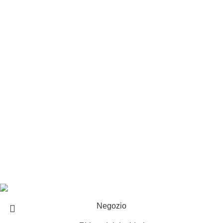
Privacy e cookie
Customer service
Punti vendita
Esplosi
Contattaci
Resi
EXTRA
Brand
Offerte speciali
Copyright ©2025 B-Racing email
info@b-racing.it
Tel.
0584396052
- P.I 01705940466 - Webdesign
Gargano Adv
Negozio