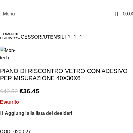
0
Menu
€
0.0
-10%
ESAURITO
Home
ACCESSORI
UTENSILI
PIANO DI RISCONTRO VETRO CON ADESIVO
PER MISURAZIONE 40X30X6
€
36.45
€
40.50
Esaurito
Aggiungi alla lista dei desideri
COD:
020-027