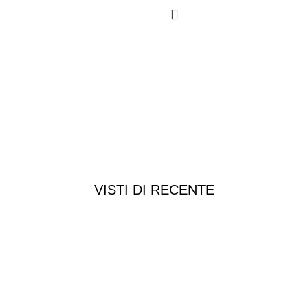
VISTI DI RECENTE
Chi siamo
Chi siamo
Consegna e spedizioni