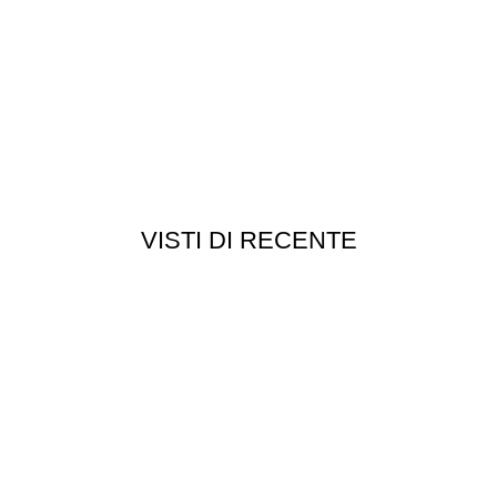
VISTI DI RECENTE
Chi siamo
Chi siamo
Consegna e spedizioni
Privacy e cookie