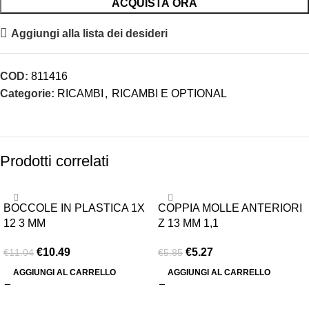
ACQUISTA ORA
Aggiungi alla lista dei desideri
COD:
811416
Categorie:
RICAMBI
,
RICAMBI E OPTIONAL
Prodotti correlati
-5%
-10%
BOCCOLE IN PLASTICA 1X
COPPIA MOLLE ANTERIORI
12 3 MM
Z 13 MM 1,1
€
10.49
€
5.27
€
11.04
€
5.85
AGGIUNGI AL CARRELLO
AGGIUNGI AL CARRELLO