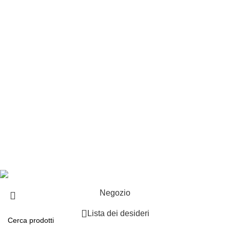
Customer service
Punti vendita
Esplosi
Contattaci
Resi
EXTRA
Brand
Offerte speciali
Copyright ©2025 B-Racing email
info@b-racing.it
Tel.
0584396052
- P.I 01705940466 - Webdesign
Gargano Adv
Negozio
Lista dei desideri