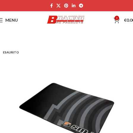
0
MENU
€
0.0
ESAURITO