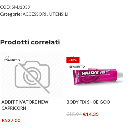
COD:
SMJ1339
Categorie:
ACCESSORI
,
UTENSILI
Prodotti correlati
ESAURITO
-10%
ESAURITO
ADDITTIVATORE NEW
BODY FIX SHOE GOO
CAPRICORN
€
15.94
€
14.35
€
527.00
LEGGI TUTTO
LEGGI TUTTO