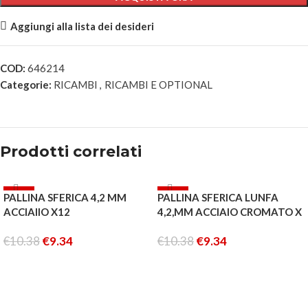
Aggiungi alla lista dei desideri
COD:
646214
Categorie:
RICAMBI
,
RICAMBI E OPTIONAL
Prodotti correlati
-10%
-10%
PALLINA SFERICA 4,2 MM
PALLINA SFERICA LUNFA
ACCIAIIO X12
4,2,MM ACCIAIO CROMATO X
12
€
10.38
€
9.34
€
10.38
€
9.34
AGGIUNGI AL CARRELLO
AGGIUNGI AL CARRELLO