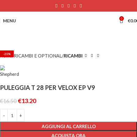
0
MENU
€
0.0
-20%
Home
RICAMBI E OPTIONAL
RICAMBI
PULEGGIA T 28 PER VELOX EP V9
€
13.20
€
16.50
AGGIUNGI AL CARRELLO
ACQUISTA ORA