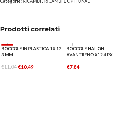
Categorie:
RICAMBI
,
RICAMBI E OPTIONAL
Prodotti correlati
-5%
BOCCOLE IN PLASTICA 1X 12
BOCCOLE NAILON
3 MM
AVANTRENO X12 4 PX
€
11.04
€
10.49
€
7.84
AGGIUNGI AL CARRELLO
AGGIUNGI AL CARRELLO