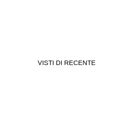
VISTI DI RECENTE
Customer service
Punti vendita
edizioni
Esplosi
ie
Contattaci
Resi
052
- P.I 01705940466 - Webdesign
Gargano Adv