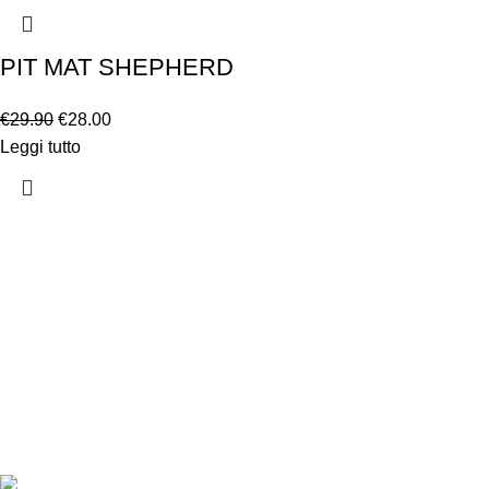
PIT MAT SHEPHERD
€
29.90
€
28.00
Leggi tutto
Chi siamo
Chi siamo
Consegna e sp
Privacy e cook
Copyright ©2025 B-Racing email
info@b-racing.it
Tel.
0584396