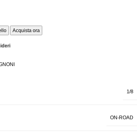
ello
Acquista ora
ideri
IGNONI
1/8
ON-ROAD