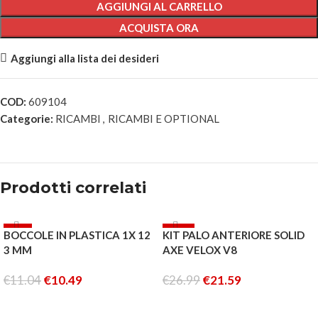
AGGIUNGI AL CARRELLO
ACQUISTA ORA
Aggiungi alla lista dei desideri
COD:
609104
Categorie:
RICAMBI
,
RICAMBI E OPTIONAL
Prodotti correlati
-5%
-20%
BOCCOLE IN PLASTICA 1X 12
KIT PALO ANTERIORE SOLID
3 MM
AXE VELOX V8
€
11.04
€
10.49
€
26.99
€
21.59
AGGIUNGI AL CARRELLO
AGGIUNGI AL CARRELLO