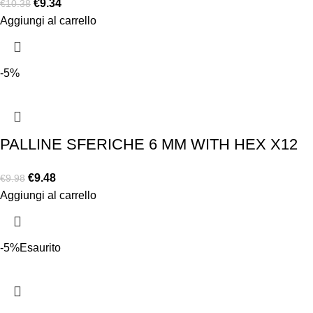
€
9.34
€
10.38
Aggiungi al carrello
-5%
PALLINE SFERICHE 6 MM WITH HEX X12
€
9.48
€
9.98
Aggiungi al carrello
-5%
Esaurito