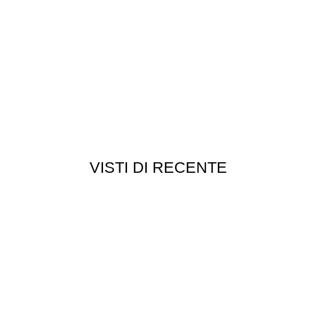
VISTI DI RECENTE
Customer service
Punti vendita
edizioni
Esplosi
ie
Contattaci
Resi
052
- P.I 01705940466 - Webdesign
Gargano Adv