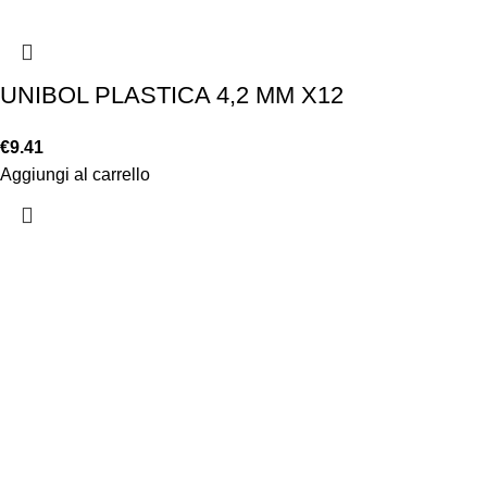
UNIBOL PLASTICA 4,2 MM X12
€
9.41
Aggiungi al carrello
Chi siamo
Chi siamo
Consegna e sp
Privacy e cook
Copyright ©2025 B-Racing email
info@b-racing.it
Tel.
0584396