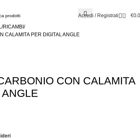
0584.3960
0
Accedi / Registrati
€
0.
L
RICAMBI
 CALAMITA PER DIGITAL ANGLE
CARBONIO CON CALAMITA
L ANGLE
ideri