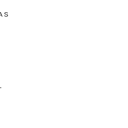
A S
L