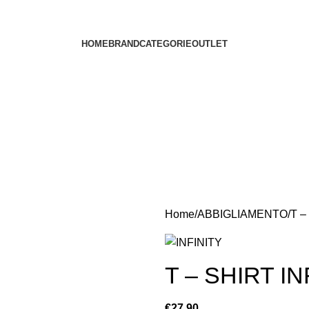
HOME
BRAND
CATEGORIE
OUTLET
Home
ABBIGLIAMENTO
T –
T – SHIRT I
€
27.90