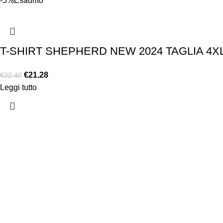
-5%
Esaurito
T-SHIRT SHEPHERD NEW 2024 TAGLIA 4X
€
21.28
€
22.40
Leggi tutto
Chi siamo
Chi siamo
Consegna e sp
Privacy e cook
Copyright ©2025 B-Racing email
info@b-racing.it
Tel.
0584396