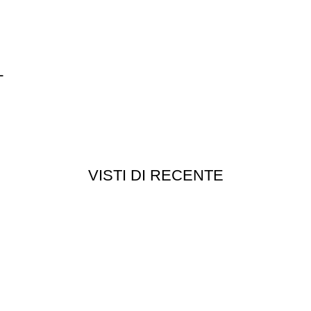
L
VISTI DI RECENTE
Customer service
Punti vendita
edizioni
Esplosi
ie
Contattaci
Resi
052
- P.I 01705940466 - Webdesign
Gargano Adv