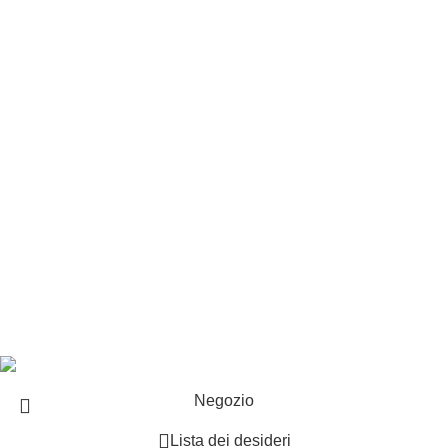
Customer service
Punti vendita
Esplosi
Contattaci
Resi
EXTRA
Brand
Offerte speciali
Copyright ©2025 B-Racing email
info@b-racing.it
Tel.
0584396052
- P.I 01705940466 - Webdesign
Gargano Adv
Negozio
Lista dei desideri