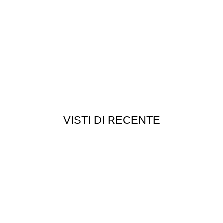
VISTI DI RECENTE
Chi siamo
Chi siamo
Consegna e spedizioni
Privacy e cookie