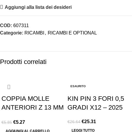
Aggiungi alla lista dei desideri
COD:
607311
Categorie:
RICAMBI
,
RICAMBI E OPTIONAL
Prodotti correlati
-10%
-5%
ESAURITO
COPPIA MOLLE
KIN PIN 3 FORI 0,5
ANTERIORI Z 13 MM
GRADI X12 – 2025
1,1
€
25.31
€
26.64
€
5.27
€
5.85
LEGGI TUTTO
AGGIUNGI AL CARRELLO