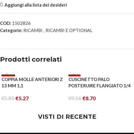
Aggiungi alla lista dei desideri
COD:
1502826
Categorie:
RICAMBI
,
RICAMBI E OPTIONAL
Prodotti correlati
-10%
-5%
COPPIA MOLLE ANTERIORI Z
CUSCINETTO PALO
ESAURITO
13 MM 1,1
POSTERUIRE FLANGIATO 1/4
3/8 1/8
€
5.85
€
5.27
€
9.16
€
8.70
AGGIUNGI AL CARRELLO
LEGGI TUTTO
VISTI DI RECENTE