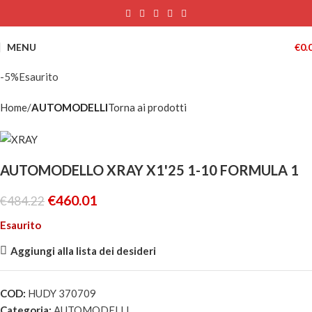
MENU
€
0.
-5%
Esaurito
Home
AUTOMODELLI
Torna ai prodotti
AUTOMODELLO XRAY X1'25 1-10 FORMULA 1
€
460.01
€
484.22
Esaurito
Aggiungi alla lista dei desideri
COD:
HUDY 370709
Categoria:
AUTOMODELLI