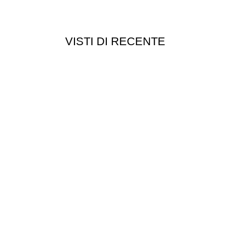
VISTI DI RECENTE
Chi siamo
Chi siamo
Consegna e spedizioni
Privacy e cookie
Customer service
Punti vendita
Esplosi
Contattaci
Resi