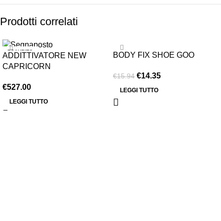
Prodotti correlati
ESAURITO
-10%
BODY FIX SHOE GOO
ADDITTIVATORE NEW
ESAURITO
CAPRICORN
€
14.35
€
15.94
€
527.00
LEGGI TUTTO
LEGGI TUTTO