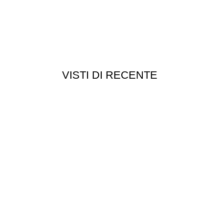
VISTI DI RECENTE
Chi siamo
Chi siamo
Consegna e spedizioni
Privacy e cookie
Customer service
Punti vendita