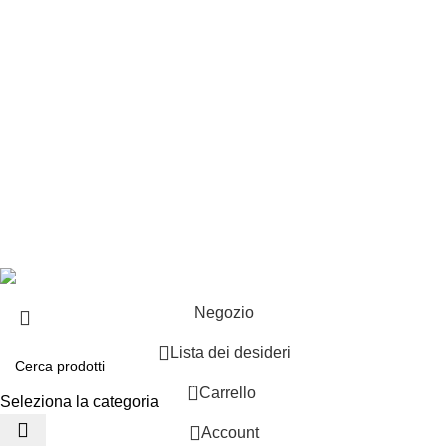
Esplosi
Contattaci
Resi
EXTRA
Brand
Offerte speciali
Copyright ©2025 B-Racing email
info@b-racing.it
Tel.
0584396052
- P.I 01705940466 - Webdesign
Gargano Adv
Negozio
Lista dei desideri
0
Carrello
Seleziona la categoria
Account