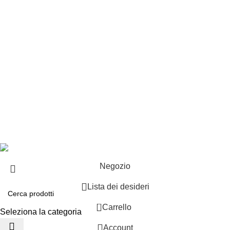
Punti vendita
Esplosi
Contattaci
Resi
EXTRA
Brand
Offerte speciali
Copyright ©2025 B-Racing email
info@b-racing.it
Tel.
0584396052
- P.I 01705940466 - Webdesign
Gargano Adv
Negozio
Lista dei desideri
0
Carrello
Seleziona la categoria
Account