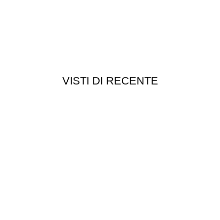
VISTI DI RECENTE
Chi siamo
Chi siamo
Consegna e spedizioni
Privacy e cookie
Customer service