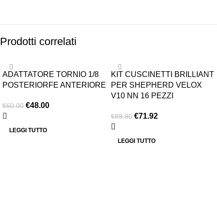
Prodotti correlati
-20%
-20%
ADATTATORE TORNIO 1/8
KIT CUSCINETTI BRILLIANT
ESAURITO
ESAURITO
POSTERIORFE ANTERIORE
PER SHEPHERD VELOX
V10 NN 16 PEZZI
€
48.00
€
60.00
€
71.92
€
89.90
LEGGI TUTTO
LEGGI TUTTO