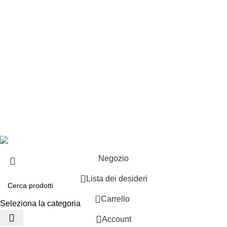
Esplosi
Contattaci
Resi
EXTRA
Brand
Offerte speciali
Copyright ©2025 B-Racing email
info@b-racing.it
Tel.
0584396052
- P.I 01705940466 - Webdesign
Gargano Adv
Negozio
Lista dei desideri
0
Carrello
Seleziona la categoria
Account