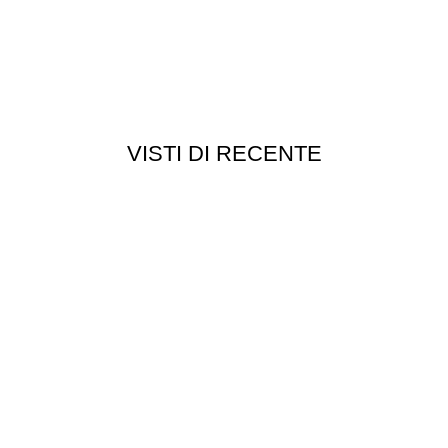
VISTI DI RECENTE
Chi siamo
Chi siamo
Consegna e spedizioni
Privacy e cookie
Customer service
Punti vendita