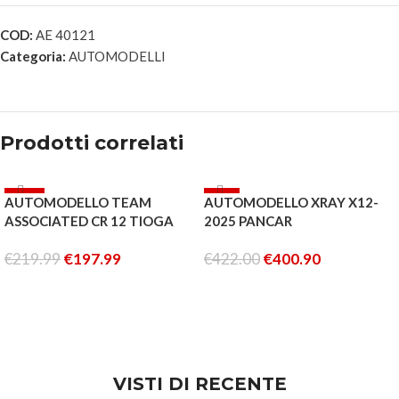
COD:
AE 40121
Categoria:
AUTOMODELLI
Prodotti correlati
-10%
-5%
AUTOMODELLO TEAM
AUTOMODELLO XRAY X12-
ESAURITO
ESAURITO
ASSOCIATED CR 12 TIOGA
2025 PANCAR
TRAIL TRUCK RTR WHITE
€
219.99
€
197.99
€
422.00
€
400.90
AND BLUE
LEGGI TUTTO
LEGGI TUTTO
VISTI DI RECENTE