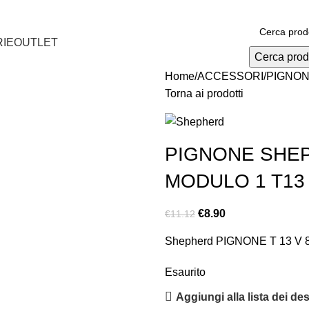
IE
OUTLET
Cerca prod
Home
ACCESSORI
PIGNON
Torna ai prodotti
PIGNONE SHEP
MODULO 1 T13
€
8.90
€
11.12
Shepherd PIGNONE T 13 V 
Esaurito
Aggiungi alla lista dei des