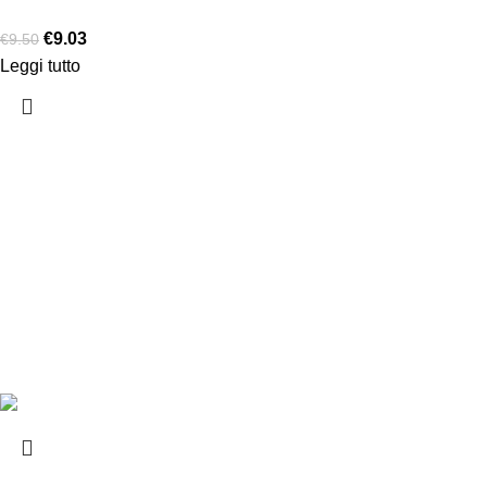
€
9.03
€
9.50
Leggi tutto
Chi siamo
Chi siamo
Consegna e sp
Privacy e cook
Copyright ©2025 B-Racing email
info@b-racing.it
Tel.
0584396