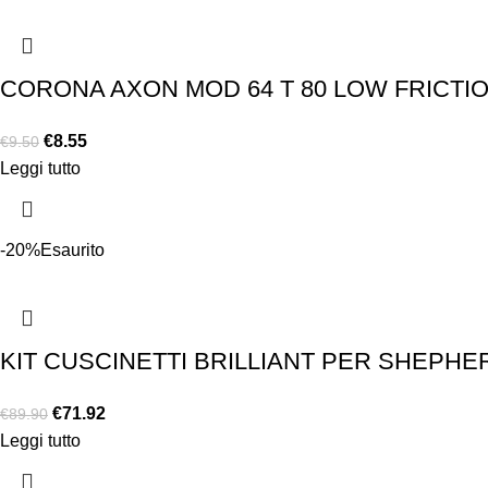
CORONA AXON MOD 64 T 80 LOW FRICTI
€
8.55
€
9.50
Leggi tutto
-20%
Esaurito
KIT CUSCINETTI BRILLIANT PER SHEPHER
€
71.92
€
89.90
Leggi tutto