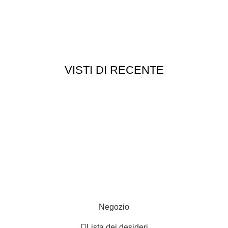
VISTI DI RECENTE
Customer service
Punti vendita
edizioni
Esplosi
ie
Contattaci
Resi
052
- P.I 01705940466 - Webdesign
Gargano Adv
Negozio
Lista dei desideri