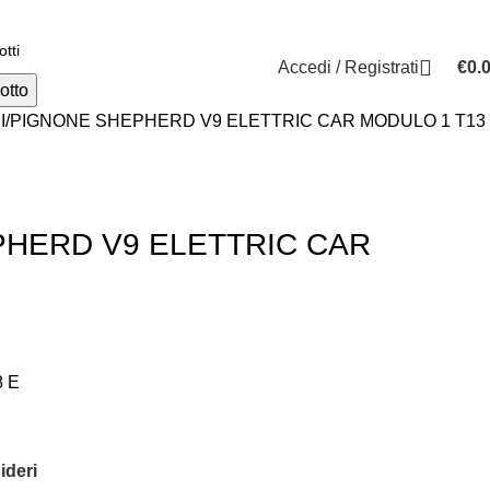
0584.3960
Accedi / Registrati
€
0.
otto
I
PIGNONE SHEPHERD V9 ELETTRIC CAR MODULO 1 T13
HERD V9 ELETTRIC CAR
8 E
ideri