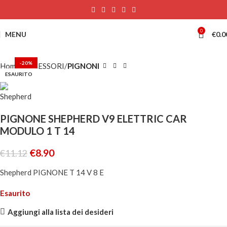
0
MENU
€
0.0
-20%
Home
ACCESSORI
PIGNONI
ESAURITO
PIGNONE SHEPHERD V9 ELETTRIC CAR
MODULO 1 T 14
€
8.90
€
11.12
Shepherd PIGNONE T 14 V 8 E
Esaurito
Aggiungi alla lista dei desideri