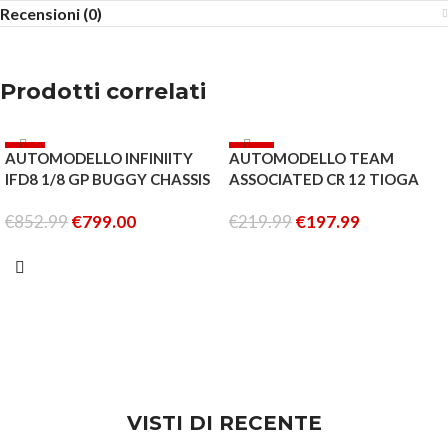
Recensioni (0)
Prodotti correlati
-6%
-10%
AUTOMODELLO INFINIITY
AUTOMODELLO TEAM
ESAURITO
ESAURITO
IFD8 1/8 GP BUGGY CHASSIS
ASSOCIATED CR 12 TIOGA
KIT
TRAIL TRUCK RTR WHITE
€
852.99
€
799.00
€
219.99
€
197.99
AND BLUE
LEGGI TUTTO
LEGGI TUTTO
VISTI DI RECENTE