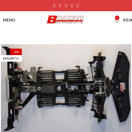
0
MENU
€
0.0
-4%
ESAURITO